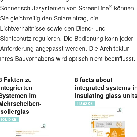
®
Sonnenschutzsystemen von ScreenLine
können
Sie gleichzeitig den Solareintrag, die
Lichtverhältnisse sowie den Blend- und
Sichtschutz regulieren. Die Bedienung kann jeder
Anforderung angepasst werden. Die Architektur
ihres Bauvorhabens wird optisch nicht beeinflusst.
8 Fakten zu
8 facts about
integrierten
integrated systems i
Systemen im
insulating glass unit
Mehrscheiben-
118.62 KB
Isolierglas
606.10 KB