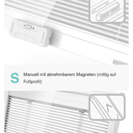
S
Manuell mit abnehmbarem Magneten
(mittig auf
Fußprofil)