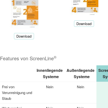
Download
Download
®
Features von ScreenLine
Innenliegende
Außenliegende
Scre
Systeme
Systeme
Sy
Frei von
Nein
Nein
Verunreinigung und
Staub