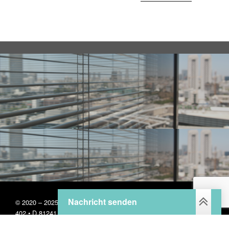
Nachricht senden
© 2020 – 2025 • ScreenLine GmbH & Co. KG • Landsberger Straße
402 • D 81241 München
Home
Impressum
Datenschutzerklärung
Seitenanfang